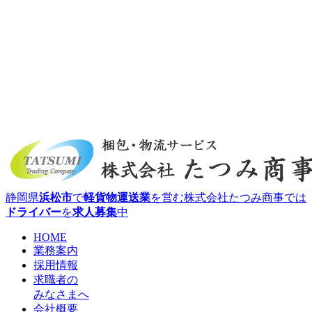
静岡県
浜松市
で
軽貨物
運送業
を営む株式会社たつみ商事では
ドライバー
を
求人
募集
中
HOME
業務案内
採用情報
求職者の
みなさまへ
会社概要